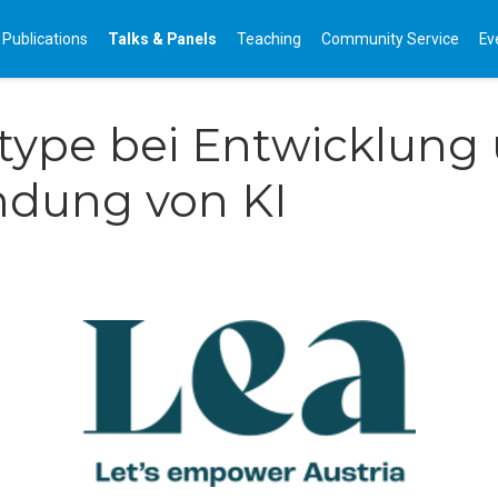
Publications
Talks & Panels
Teaching
Community Service
Ev
type bei Entwicklung
dung von KI