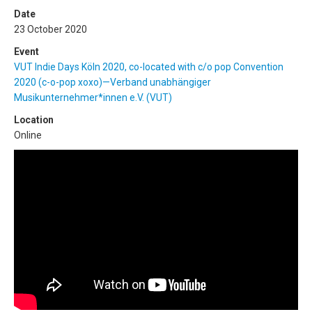
Date
23 October 2020
Event
VUT Indie Days Köln 2020, co-located with c/o pop Convention
2020 (c-o-pop xoxo)—Verband unabhängiger
Musikunternehmer*innen e.V. (VUT)
Location
Online