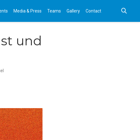
ents
Media & Press
Teams
Gallery
Contact
nst und
el