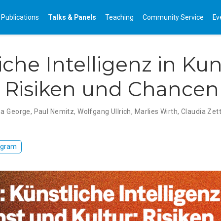
Publications
Talks & Panels
Teaching
Community Service
Ev
iche Intelligenz in Ku
: Risiken und Chancen
na George
,
Paul Nemitz
,
Wolfgang Ullrich
,
Marlies Wirth
,
Claudia Zett
gram